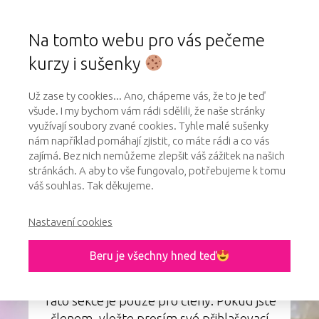
Na tomto webu pro vás pečeme
kurzy i sušenky
Už zase ty cookies... Ano, chápeme vás, že to je teď
všude. I my bychom vám rádi sdělili, že naše stránky
využívají soubory zvané cookies. Tyhle malé sušenky
nám například pomáhají zjistit, co máte rádi a co vás
zajímá. Bez nich nemůžeme zlepšit váš zážitek na našich
stránkách. A aby to vše fungovalo, potřebujeme k tomu
váš souhlas. Tak děkujeme.
Přihlášení do členské sekce online kurzu
– Ultra čoko tartaletka
Nastavení cookies
Beru je všechny hned teď
Tato sekce je pouze pro členy. Pokud jste
členem, vložte prosím své přihlašovací