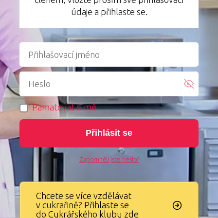
údaje a přihlaste se.
Pamatovat si mě
Přihlásit se
Zapomněli jste heslo?
Chcete se více vzdělávat
v cukrařině? Přihlaste se
do Cukrářského klubu zde