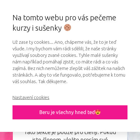
Na tomto webu pro vás pečeme
kurzy i sušenky
Už zase ty cookies... Ano, chápeme vás, že to je teď
všude. I my bychom vám rádi sdělili, že naše stránky
využívají soubory zvané cookies. Tyhle malé sušenky
nám například pomáhají zjistit, co máte rádi a co vás
zajímá. Bez nich nemůžeme zlepšit váš zážitek na našich
stránkách. A aby to vše fungovalo, potřebujeme k tomu
Přihlášení do členské sekce online kurzu
váš souhlas. Tak děkujeme.
– Teoretické základy francouzské
cukrařiny
Nastavení cookies
Beru je všechny hned teď
Tato sekce je pouze pro členy. Pokud
jste členem, vložte prosím své