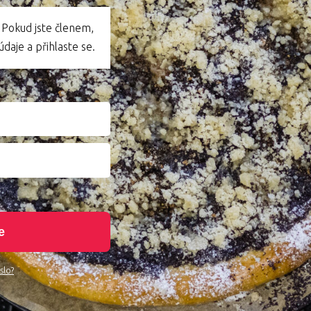
 Pokud jste členem,
daje a přihlaste se.
e
slo?