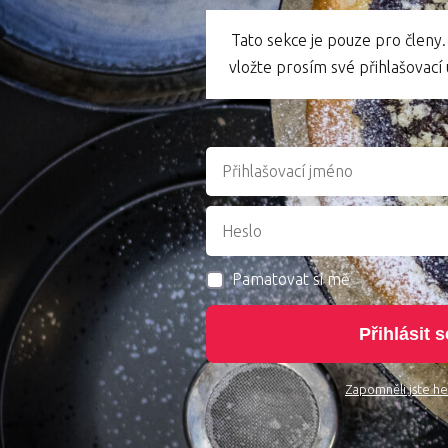
Tato sekce je pouze pro členy.
vložte prosím své přihlašovací ú
Pamatovat si mě
Přihlásit s
Zapomněli jste he