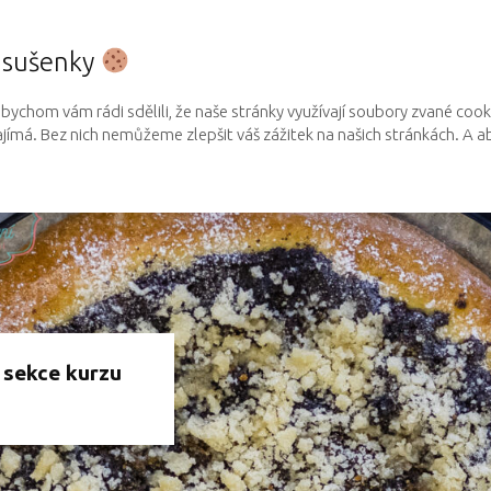
i sušenky
y bychom vám rádi sdělili, že naše stránky využívají soubory zvané coo
ajímá. Bez nich nemůžeme zlepšit váš zážitek na našich stránkách. A a
é sekce
kurzu