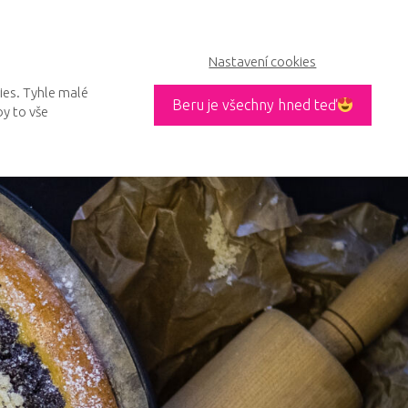
Nastavení cookies
kies. Tyhle malé
Beru je všechny hned teď
by to vše