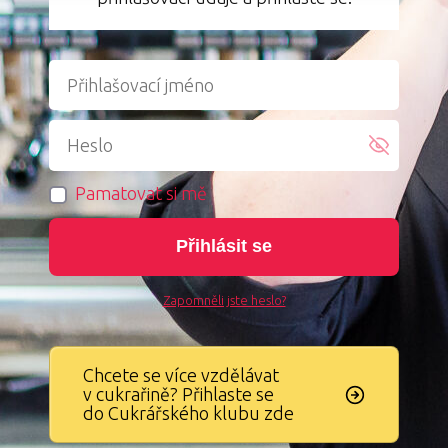
Pamatovat si mě
Přihlásit se
Zapomněli jste heslo?
Chcete se více vzdělávat
v cukrařině? Přihlaste se
do Cukrářského klubu zde