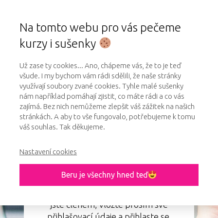
Na tomto webu pro vás pečeme
kurzy i sušenky
Už zase ty cookies... Ano, chápeme vás, že to je teď
všude. I my bychom vám rádi sdělili, že naše stránky
využívají soubory zvané cookies. Tyhle malé sušenky
nám například pomáhají zjistit, co máte rádi a co vás
zajímá. Bez nich nemůžeme zlepšit váš zážitek na našich
Přihlášení do členské sekce online
stránkách. A aby to vše fungovalo, potřebujeme k tomu
kurzu – Airbrush, malování
váš souhlas. Tak děkujeme.
a modelování
Nastavení cookies
Beru je všechny hned teď
Tato sekce je pouze pro členy. Pokud
jste členem, vložte prosím své
přihlašovací údaje a přihlaste se.